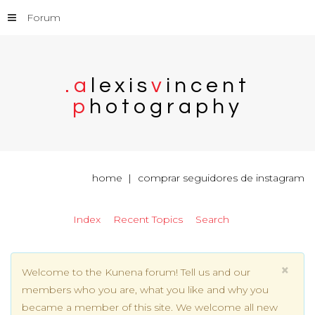
Forum
.
a
l
e
x
i
s
v
i
n
c
e
n
t
p
h
o
t
o
g
r
a
p
h
y
home
comprar seguidores de instagram
Index
Recent Topics
Search
×
Welcome to the Kunena forum! Tell us and our
members who you are, what you like and why you
became a member of this site. We welcome all new